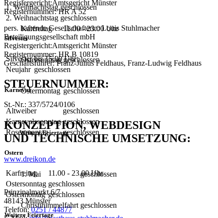
Registergericht:Amtsgericht Münster
1. Weihnachtstag
geschlossen
Registernummer: HR A 52
2. Weihnachtstag
geschlossen
pers. haftende Gesellschafterin: Louis Stuhlmacher
Karfreitag
11.00 - 23.00 Uhr
Beteiligungsgesellschaft mbH
Silvester
Registergericht:Amtsgericht Münster
Registernummer: HR B 10819
Silvester
bis 15.00 Uhr
Ostersonntag
geschlossen
Geschäftsführer: Franz-Julius Feldhaus, Franz-Ludwig Feldhaus
Neujahr
geschlossen
STEUERNUMMER:
Karneval
Ostermontag
geschlossen
St.-Nr.: 337/5724/0106
Altweiber
geschlossen
Karnevalssonntag
geschlossen
KONZEPTION, WEBDESIGN
Rosenmontag
geschlossen
Weitere Feiertage
UND TECHNISCHE UMSETZUNG:
Ostern
www.dreikon.de
Karfreitag
11.00 - 23.00 Uhr
1. Mai
geschlossen
Ostersonntag
geschlossen
Prinzipalmarkt 6/7
Ostermontag
geschlossen
48143 Münster
Christihimmelfahrt
geschlossen
Telefon:
0251 / 44877
Weitere Feiertage