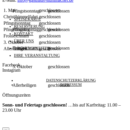
E-Mail:
info@gasthaus-stuhlmacher.de
1. Mai
geschlossen
Pfingstsonntag
geschlossen
Christihimmelfahrt
geschlossen
SPEISEKARTE
Pfingstsonntag
geschlossen
RESERVIERUNG
Pfingstmontag
geschlossen
Pfingstmontag
geschlossen
KONTAKT
Fronleichnam
geschlossen
ÜBER UNS
3. Oktober
geschlossen
Fronleichnam
geschlossen
RÄUMLICHKEITEN
Allerheiligen
geschlossen
IHRE VERANSTALTUNG
Facebook
3. Oktober
geschlossen
Instagram
DATENSCHUTZERKLÄRUNG
Allerheiligen
geschlossen
IMPRESSUM
Öffnungszeiten
Sonn- und Feiertags geschlossen!
…bis auf Karfreitag: 11.00 –
23.00 Uhr