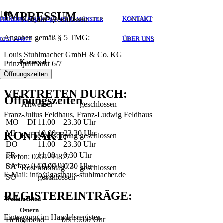
IMPRESSUM
Neujahr
geschlossen
KONTAKT
PRINZIPALMARKT 6/7, 48143 MÜNSTER
Angaben gemäß § 5 TMG:
ÜBER UNS
0251 / 44877
Louis Stuhlmacher GmbH & Co. KG
Karneval
Prinzipalmarkt 6/7
48143 Münster
Öffnungszeiten
VERTRETEN DURCH:
Öffnungszeiten
Altweiber
geschlossen
Franz-Julius Feldhaus, Franz-Ludwig Feldhaus
MO + DI
11.00 – 23.30 Uhr
MI
10.00 – 23.30 Uhr
KONTAKT:
Karnevalssonntag
geschlossen
DO
11.00 – 23.30 Uhr
FR
11.00 – 0.30 Uhr
Telefon: 0251-44877
Telefax: 0251-519172
SA
10.00 – 0.30 Uhr
Rosenmontag
geschlossen
E-Mail: info@gasthaus-stuhlmacher.de
SO
geschlossen
REGISTEREINTRÄGE:
Weihnachten
Ostern
Eintragung im Handelsregister.
Heiligabend
bis 15.00 Uhr